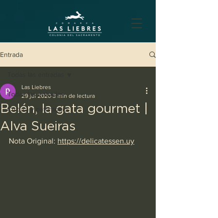
Entrada
Todas las entradas
Las Liebres
Todas las entradas
29 jul 2020
3 min de lectura
Belén, la gata gourmet |
Cultura y patrimonio
Alva Sueiras
Nota Original: 
https://delicatessen.uy