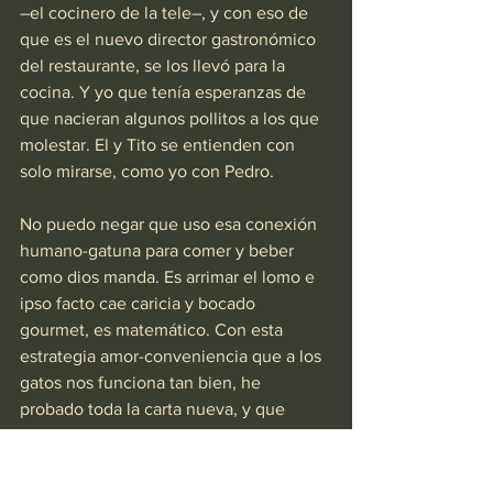
–el cocinero de la tele–, y con eso de 
que es el nuevo director gastronómico 
del restaurante, se los llevó para la 
cocina. Y yo que tenía esperanzas de 
que nacieran algunos pollitos a los que 
molestar. El y Tito se entienden con 
solo mirarse, como yo con Pedro.
No puedo negar que uso esa conexión 
humano-gatuna para comer y beber 
como dios manda. Es arrimar el lomo e 
ipso facto cae caricia y bocado 
gourmet, es matemático. Con esta 
estrategia amor-conveniencia que a los 
gatos nos funciona tan bien, he 
probado toda la carta nueva, y que 
quieres que te diga, en Las Liebres –
aquí en Colonia–, se come la mar de 
bien.