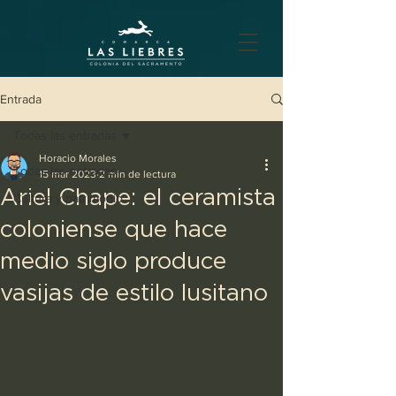
Entrada
Todas las entradas
Horacio Morales
Todas las entradas
15 mar 2023
2 min de lectura
Ariel Chape: el ceramista
Cultura y patrimonio
coloniense que hace
medio siglo produce
vasijas de estilo lusitano