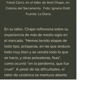
Yanet Carro, en el taller de Ariel Chape, en 
Colonia del Sacramento.  Foto: Ignacio Dotti 
Fuente: La Diaria
En su taller, Chape reflexiona sobre su 
experiencia de más de medio siglo en 
el mercado. “Hemos tenido etapas de 
todo tipo, prósperas, en las que anduvo 
todo muy bien y se vendía todo lo que 
se hacía, y otras peleadoras, feas”, 
como ocurrió “en la pandemia, que fue 
cruel”. A pesar de las dificultades, el 
taller de cerámica se mantuvo abierto 
gracias a su dedicación y la de su 
equipo de trabajo.
La diversidad y calidad de piezas 
elaboradas por Chape no solamente 
distinguen al conjunto cerámico que 