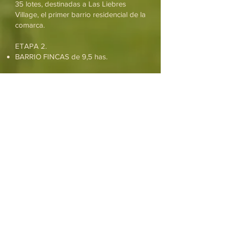
35 lotes, destinadas a Las Liebres
Village, el primer barrio residencial de la
comarca.
ETAPA 2.
BARRIO FINCAS de 9,5 has.
ETAPA 3.
6 has.
El diseño del barrio prioriza la relación
con el entorno natural: las parcelas y las
casas dialogan con la topografía,
preservando vistas, circulaciones y
espacios verdes. Una arboleda
centenaria define el carácter y el clima
del lugar, con la presencia de especies
autóctonas.
Ver Video