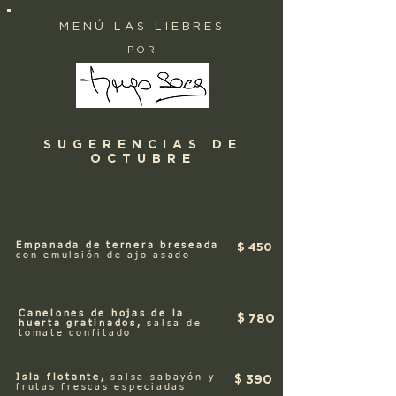
MENÚ LAS LIEBRES
POR
SUGERENCIAS DE
OCTUBRE
Empanada de ternera breseada
$ 450
con emulsión de ajo asado
Canelones de hojas de la
$ 78
0
huerta gratinados,
salsa de
tomate confitado
Isla flotante,
salsa
sabayón
y
$ 39
0
frutas frescas especiadas