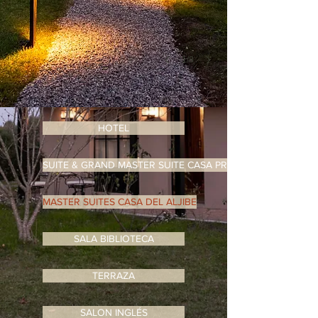
1/8
HOTEL
SUITE & GRAND MASTER SUITE CASA PRINCIPAL
MASTER SUITES CASA DEL ALJIBE
SALA BIBLIOTECA
TERRAZA
SALON INGLÉS