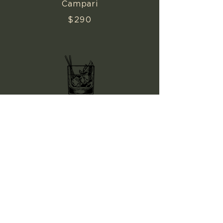
Campari
$290
NEGRONI
Campari, Vermut
Rojo, Ginebra
$290
ESPECIALES